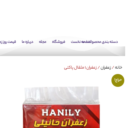
دسته بندی محصولات
صفحه نخست
فروشگاه
مجله
درباره ما
قیمت روز زع
خانه
/
زعفران
/ زعفران 1 مثقال پاکتی
حراج!