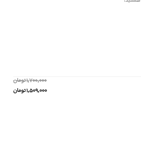
هستید،
1,700,000
تومان
1,509,000
تومان