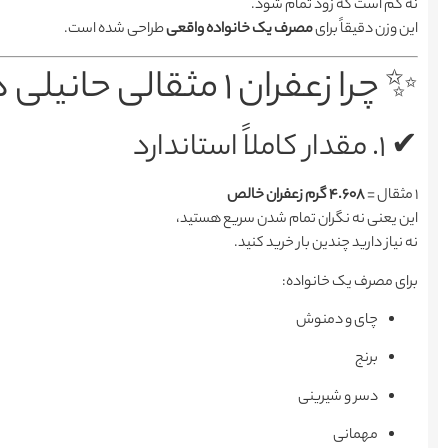
نه کم است که زود تمام شود.
این وزن دقیقاً برای
مصرف یک خانواده واقعی
طراحی شده است.
✨ چرا زعفران ۱ مثقالی حانیلی همیشه پرفروش‌ترین است؟
✔ ۱. مقدار کاملاً استاندارد
۱ مثقال =
۴.۶۰۸ گرم زعفران خالص
این یعنی نه نگران تمام شدن سریع هستید،
نه نیاز دارید چندین بار خرید کنید.
برای مصرف یک خانواده:
چای و دمنوش
برنج
دسر و شیرینی
مهمانی