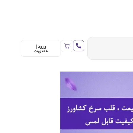
ورود |
عضویت